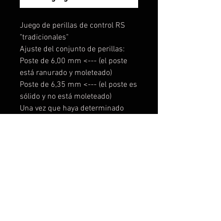
Juego de perillas de control RS
"tradicionales"
Ajuste del conjunto de perillas:
Poste de 6,00 mm <--- (el poste
está ranurado y moleteado)
Poste de 6,35 mm <--- (el poste es
sólido y no está moleteado)
Una vez que haya determinado
qué tamaño de poste tiene,
simplemente elija el acabado que
le guste y el color que le gustaría
que se pinten los hoyuelos del
localizador de perillas. Tenemos
una amplia selección para elegir o
envíenos el color que desee y
haremos todo lo posible para
combinarlo ... se requiere